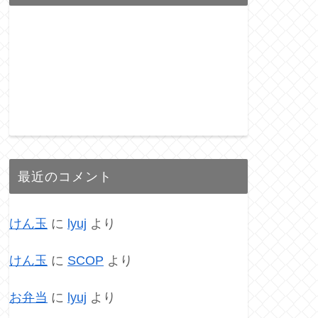
最近のコメント
けん玉
に
lyuj
より
けん玉
に
SCOP
より
お弁当
に
lyuj
より